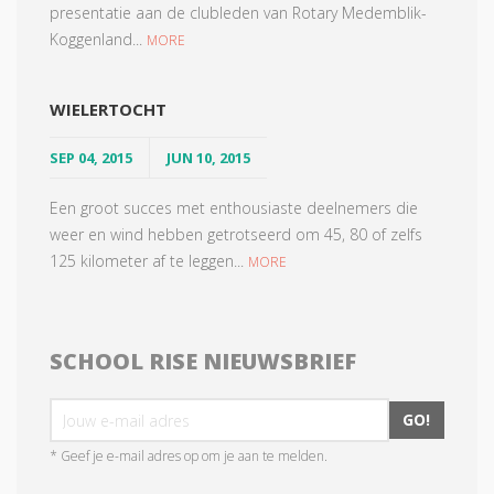
presentatie aan de clubleden van Rotary Medemblik-
Koggenland...
MORE
WIELERTOCHT
SEP 04, 2015
JUN 10, 2015
Een groot succes met enthousiaste deelnemers die
weer en wind hebben getrotseerd om 45, 80 of zelfs
125 kilometer af te leggen...
MORE
SCHOOL RISE NIEUWSBRIEF
GO!
* Geef je e-mail adres op om je aan te melden.