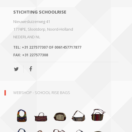
STICHTING SCHOOLRISE
Nieuwesluizerweg 41
1774PE, Slootdorp
,
Noord-Holland
NEDERLAND
NL
TEL:
+31 227577307 OF 0061457717877
FAX:
+31 227577308
WEBSHOP - SCHOOL RISE BAGS