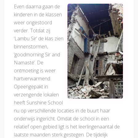
Even daarna gaan de
kinderen in de klassen
weer ongestoord
verder. Totdat zij
‘Lambu Sir’ de klas zien
binnenstormen,
‘goodmorning Sir and
Namasté’. De
ontmoeting is weer
hartverwarmend.
Opeengepakt in
verzengende lokalen
heeft Sunshine School
nu op verschillende locaties in de buurt haar
onderwijs ingericht. Omdat de school in een
relatief open gebied ligt is het leerlingenaantal de
laatste maanden sterk gestegen. De tijdelijk