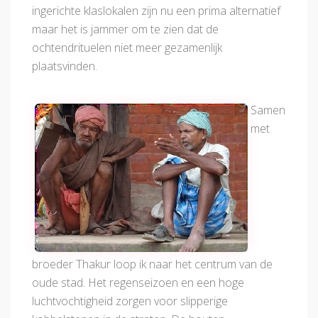
ingerichte klaslokalen zijn nu een prima alternatief
maar het is jammer om te zien dat de
ochtendrituelen niet meer gezamenlijk
plaatsvinden.
Samen
met
broeder Thakur loop ik naar het centrum van de
oude stad. Het regenseizoen en een hoge
luchtvochtigheid zorgen voor slipperige